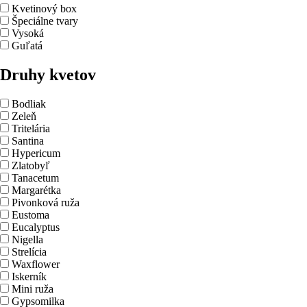
Kvetinový box
Špeciálne tvary
Vysoká
Guľatá
Druhy kvetov
Bodliak
Zeleň
Tritelária
Santina
Hypericum
Zlatobyľ
Tanacetum
Margarétka
Pivonková ruža
Eustoma
Eucalyptus
Nigella
Strelícia
Waxflower
Iskerník
Mini ruža
Gypsomilka