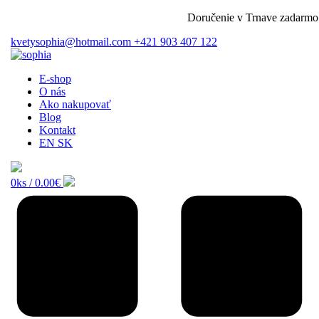
Doručenie v Trnave zadarmo pri
kvetysophia@hotmail.com
+421 903 407 122
E-shop
O nás
Ako nakupovať
Blog
Kontakt
EN
SK
0ks /
0.00€