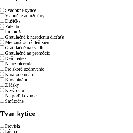
Svadobné kytice
Vianočné aranžmány
Dušičky
Valentín
Pre muža
Gratulačné k narodeniu dieťaťa
Medzinárodný deň žien
Gratulačné na svadbu
Gratulačné na promócie
Deň matiek
Na uzmierenie
Pre skoré uzdravenie
K narodeninám
K meninám
Z lásky
K výročiu
Na poďakovanie
Smútočné
Tvar kytice
Previslá
Lúčna