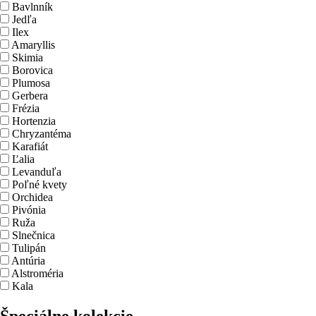
Bavlnník
Jedľa
Ilex
Amaryllis
Skimia
Borovica
Plumosa
Gerbera
Frézia
Hortenzia
Chryzantéma
Karafiát
Ľalia
Levanduľa
Poľné kvety
Orchidea
Pivónia
Ruža
Slnečnica
Tulipán
Antúria
Alstroméria
Kala