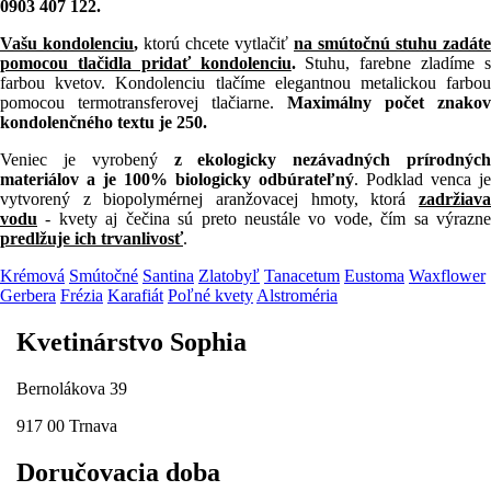
0903 407 122.
Vašu kondolenciu
,
ktorú chcete vytlačiť
na smútočnú stuhu
zadáte
pomocou tlačidla pridať kondolenciu
.
Stuhu, farebne zladíme 
farbou kvetov. Kondolenciu tlačíme elegantnou metalickou farbou
pomocou termotransferovej tlačiarne.
Maximálny počet znakov
kondolenčného textu je 250.
Veniec je vyrobený
z ekologicky nezávadných prírodnýc
materiálov a je 100% biologicky odbúrateľný
. Podklad venca je
vytvorený z biopolymérnej aranžovacej hmoty, ktorá
zadržiava
vodu
-
kvety aj čečina sú preto neustále vo vode, čím sa výrazn
predlžuje ich trvanlivosť
.
Krémová
Smútočné
Santina
Zlatobyľ
Tanacetum
Eustoma
Waxflower
Gerbera
Frézia
Karafiát
Poľné kvety
Alstroméria
Kvetinárstvo Sophia
Bernolákova 39
917 00 Trnava
Doručovacia doba