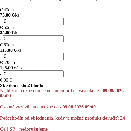
Ø40cm
75.00 €
/ks
-
+
Ø50cm
85.00 €
/ks
-
+
Ø60cm
115.00 €
/ks
-
+
Ø 70cm
125.00 €
/ks
-
+
0.00
€
Skladom - do 24 hodín
Najbližšie možné doručenie kurierom Trnava a okolie -
09.08.2026
08:00
Osobné vyzdvihnutie možné od -
09.08.2026 09:00
Počet hodín od objednania, kedy je možné produkt doručiť: 24
Celá SR -
nedoručujeme