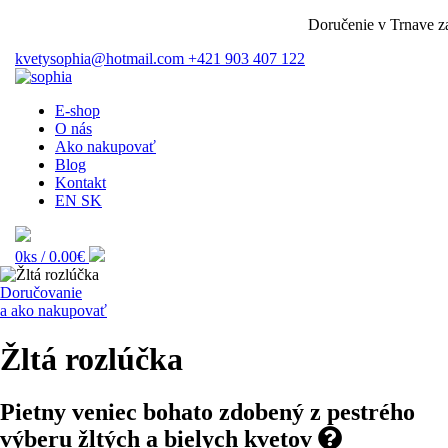
Doručenie v Trnave zada
kvetysophia@hotmail.com
+421 903 407 122
E-shop
O nás
Ako nakupovať
Blog
Kontakt
EN
SK
0ks /
0.00€
Doručovanie
a ako nakupovať
Žltá rozlúčka
Pietny veniec bohato zdobený z pestrého
výberu žltých a bielych kvetov