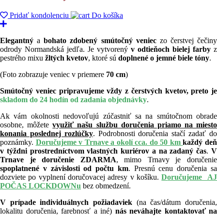
Pridať kondolenciu
Do košíka
Elegantný
a
bohato zdobený smútočný veniec
zo čerstvej čečiny
odrody Normandská jedľa. Je vytvorený
v odtieňoch bielej farby
z
pestrého mixu
žltých kvetov
, ktoré sú
doplnené o jemné biele tóny
.
(Foto zobrazuje veniec v priemere
7
0 cm
)
Smútočný veniec pripravujeme vždy z čerstvých kvetov, preto je
skladom do 24 hodín od zadania objednávky
.
Ak vám okolnosti nedovoľujú zúčastniť sa na smútočnom obrade
osobne, môžete
využiť našu službu doručenia priamo na miesto
konania poslednej rozlúčky
. Podrobnosti doručenia stačí zadať d
poznámky.
Doručujeme v Trnave a okolí cca. do 50 km
každý de
v týždni prostredníctvom vlastných kuriérov a na zadaný čas
.
Trnave je doručenie ZDARMA
, mimo Trnavy je doručeni
spoplatnené v závislosti od počtu km
. Presnú cenu doručenia s
dozviete po vyplnení doručovacej adresy v košíku.
D
oručujeme A
POČAS LOCKDOWNu
bez obmedzení.
V prípade individuálnych požiadaviek
(na čas/dátum doručenia,
lokalitu doručenia, farebnosť a iné)
nás neváhajte kontaktovať na