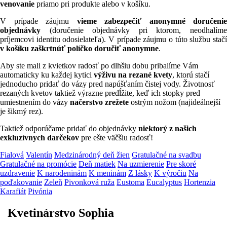
venovanie
priamo pri produkte alebo v košíku.
V prípade záujmu
v
ieme zabezpečiť anonymné doručenie
objednávky
(doručenie objednávky pri ktorom, neodhalím
príjemcovi identitu odosielateľa). V prípade záujmu o túto službu stačí
v košíku zaškrtnúť políčko doručiť anonymne
.
Aby ste mali z kvietkov radosť po dlhšiu dobu pribalíme Vám
automaticky ku každej kytici
výživu na rezané kvety
, ktorú stačí
jednoducho pridať do vázy pred napúšťaním čistej vody. Životnosť
rezaných kvetov taktiež výrazne predĺžite, keď ich stopky pred
umiestnením do vázy
načerstvo zrežete
ostrým nožom (najideálnejší
je šikmý rez).
Taktiež odporúčame pridať do objednávky
niektorý z našich
exkluzívnych darčekov
pre ešte väčšiu radosť!
Fialová
Valentín
Medzinárodný deň žien
Gratulačné na svadbu
Gratulačné na promócie
Deň matiek
Na uzmierenie
Pre skoré
uzdravenie
K narodeninám
K meninám
Z lásky
K výročiu
Na
poďakovanie
Zeleň
Pivonková ruža
Eustoma
Eucalyptus
Hortenzia
Karafiát
Pivónia
Kvetinárstvo Sophia