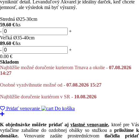
vyniknúť detail. Levanduľový Akvarel je ideálny darček, keď chcete
jemnosť, ale výsledok má byť výrazný.
Stredná Ø25-30cm
59.60 €
/ks
-
+
Veľká Ø35-40cm
89.60 €
/ks
-
+
0.00
€
Skladom
Najbližšie možné doručenie kurierom Trnava a okolie -
07.08.2026
14:27
Osobné vyzdvihnutie možné od -
07.08.2026 15:27
Najbližšie doručenie kuriérom v SR -
10.08.2026
Pridať venovanie
Do košíka
K objednávke môžete pridať aj
vlastné venovanie
,
ktoré pre Vá
vytlačíme zabalíme do ozdobnej obálky so stužkou a
priložíme k
donáške.
Venovanie zadáte prostredníctvom
tlačidla pridať