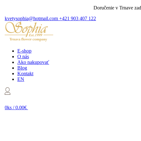
Doručenie v Trnave zadarm
kvetysophia@hotmail.com
+421 903 407 122
E-shop
O nás
Ako nakupovať
Blog
Kontakt
EN
0ks /
0.00€