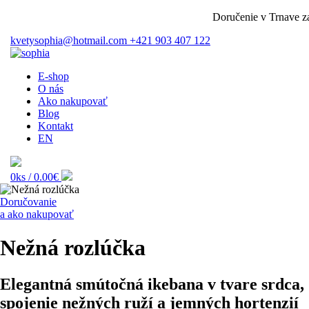
Doručenie v Trnave zada
kvetysophia@hotmail.com
+421 903 407 122
E-shop
O nás
Ako nakupovať
Blog
Kontakt
EN
0ks /
0.00€
Doručovanie
a ako nakupovať
Nežná rozlúčka
Elegantná smútočná ikebana v tvare srdca,
spojenie nežných ruží a jemných hortenzií