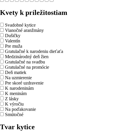
Kvety k príležitostiam
Svadobné kytice
Vianočné aranžmány
Dušičky
Valentín
Pre muža
Gratulačné k narodeniu dieťaťa
Medzinárodný deň žien
Gratulačné na svadbu
Gratulačné na promócie
Deň matiek
Na uzmierenie
Pre skoré uzdravenie
K narodeninám
K meninám
Z lásky
K výročiu
Na poďakovanie
Smútočné
Tvar kytice