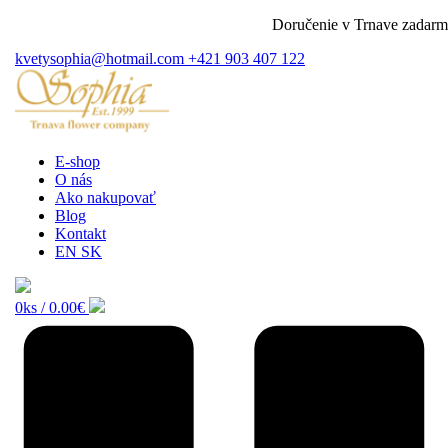
Doručenie v Trnave zadarmo 
kvetysophia@hotmail.com
+421 903 407 122
E-shop
O nás
Ako nakupovať
Blog
Kontakt
EN
SK
0ks /
0.00€