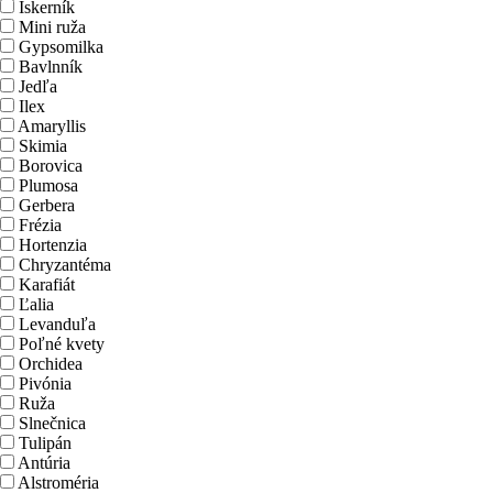
Iskerník
Mini ruža
Gypsomilka
Bavlnník
Jedľa
Ilex
Amaryllis
Skimia
Borovica
Plumosa
Gerbera
Frézia
Hortenzia
Chryzantéma
Karafiát
Ľalia
Levanduľa
Poľné kvety
Orchidea
Pivónia
Ruža
Slnečnica
Tulipán
Antúria
Alstroméria