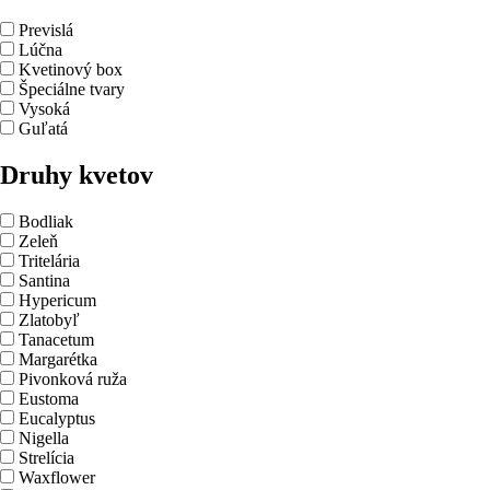
Previslá
Lúčna
Kvetinový box
Špeciálne tvary
Vysoká
Guľatá
Druhy kvetov
Bodliak
Zeleň
Tritelária
Santina
Hypericum
Zlatobyľ
Tanacetum
Margarétka
Pivonková ruža
Eustoma
Eucalyptus
Nigella
Strelícia
Waxflower