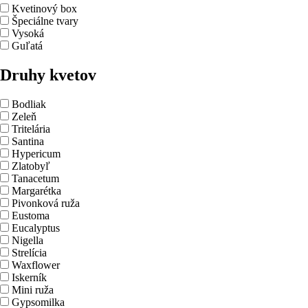
Kvetinový box
Špeciálne tvary
Vysoká
Guľatá
Druhy kvetov
Bodliak
Zeleň
Tritelária
Santina
Hypericum
Zlatobyľ
Tanacetum
Margarétka
Pivonková ruža
Eustoma
Eucalyptus
Nigella
Strelícia
Waxflower
Iskerník
Mini ruža
Gypsomilka