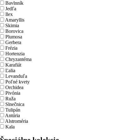
Bavlnník
Jedľa
Ilex
Amaryllis
Skimia
Borovica
Plumosa
Gerbera
Frézia
Hortenzia
Chryzantéma
Karafiát
Ľalia
Levanduľa
Poľné kvety
Orchidea
Pivónia
Ruža
Slnečnica
Tulipán
Antúria
Alstroméria
Kala