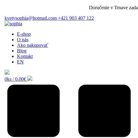
Doručenie v Trnave zadarmo
kvetysophia@hotmail.com
+421 903 407 122
E-shop
O nás
Ako nakupovať
Blog
Kontakt
EN
0ks /
0.00€