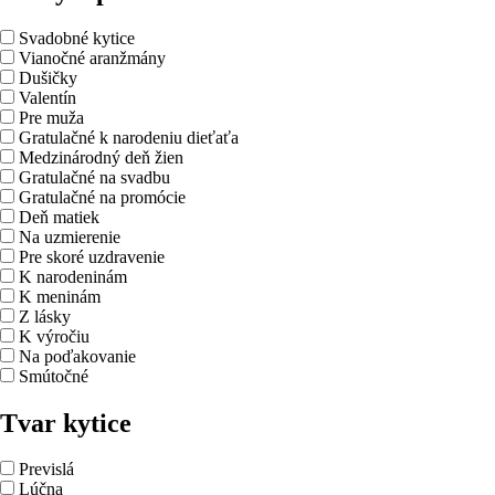
Svadobné kytice
Vianočné aranžmány
Dušičky
Valentín
Pre muža
Gratulačné k narodeniu dieťaťa
Medzinárodný deň žien
Gratulačné na svadbu
Gratulačné na promócie
Deň matiek
Na uzmierenie
Pre skoré uzdravenie
K narodeninám
K meninám
Z lásky
K výročiu
Na poďakovanie
Smútočné
Tvar kytice
Previslá
Lúčna