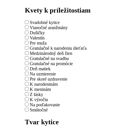
Kvety k príležitostiam
Svadobné kytice
Vianočné aranžmány
Dušičky
Valentín
Pre muža
Gratulačné k narodeniu dieťaťa
Medzinárodný deň žien
Gratulačné na svadbu
Gratulačné na promócie
Deň matiek
Na uzmierenie
Pre skoré uzdravenie
K narodeninám
K meninám
Z lásky
K výročiu
Na poďakovanie
Smútočné
Tvar kytice