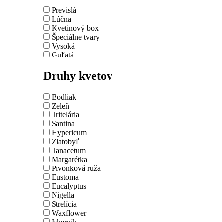
Previslá
Lúčna
Kvetinový box
Špeciálne tvary
Vysoká
Guľatá
Druhy kvetov
Bodliak
Zeleň
Tritelária
Santina
Hypericum
Zlatobyľ
Tanacetum
Margarétka
Pivonková ruža
Eustoma
Eucalyptus
Nigella
Strelícia
Waxflower
Iskerník