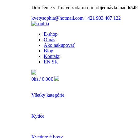
Doručenie v Trnave zadarmo pri objednávke nad
65.0
kvetysophia@hotmail.com
+421 903 407 122
E-shop
O nás
Ako nakupovať
Blog
Kontakt
EN
SK
0ks /
0.00€
Všetky kategórie
Kytice
Kvetinové boxy