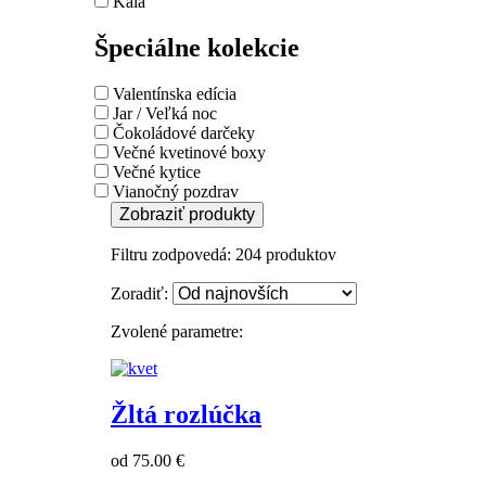
Kala
Špeciálne kolekcie
Valentínska edícia
Jar / Veľká noc
Čokoládové darčeky
Večné kvetinové boxy
Večné kytice
Vianočný pozdrav
Zobraziť produkty
Filtru zodpovedá:
204
produktov
Zoradiť:
Zvolené parametre:
Žltá rozlúčka
od 75.00 €