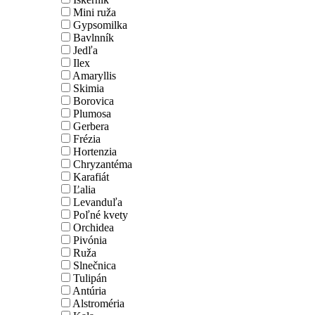
Mini ruža
Gypsomilka
Bavlnník
Jedľa
Ilex
Amaryllis
Skimia
Borovica
Plumosa
Gerbera
Frézia
Hortenzia
Chryzantéma
Karafiát
Ľalia
Levanduľa
Poľné kvety
Orchidea
Pivónia
Ruža
Slnečnica
Tulipán
Antúria
Alstroméria