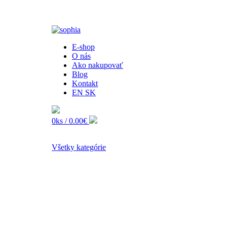
E-shop
O nás
Ako nakupovať
Blog
Kontakt
EN
SK
0ks /
0.00€
Všetky kategórie