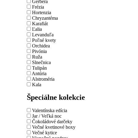
Gerbera
Frézia
Hortenzia
Chryzantéma
Karafiát
Ľalia
Levanduľa
Poľné kvety
Orchidea
Pivónia
Ruža
Slnečnica
Tulipán
Antúria
Alstroméria
Kala
Špeciálne kolekcie
Valentínska edícia
Jar / Veľká noc
Čokoládové darčeky
Večné kvetinové boxy
Večné kytice