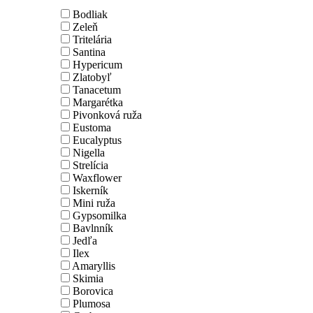
Bodliak
Zeleň
Tritelária
Santina
Hypericum
Zlatobyľ
Tanacetum
Margarétka
Pivonková ruža
Eustoma
Eucalyptus
Nigella
Strelícia
Waxflower
Iskerník
Mini ruža
Gypsomilka
Bavlnník
Jedľa
Ilex
Amaryllis
Skimia
Borovica
Plumosa