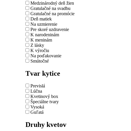
Medzinárodný deň žien
Gratulačné na svadbu
Gratulačné na promócie
Deň matiek
Na uzmierenie
Pre skoré uzdravenie
K narodeninám
K meninám
Z lásky
K výročiu
Na poďakovanie
Smútočné
Tvar kytice
Previslá
Lúčna
Kvetinový box
Špeciálne tvary
Vysoká
Guľatá
Druhy kvetov