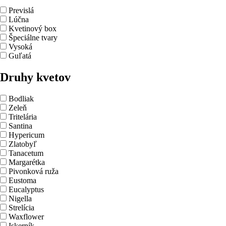
Previslá
Lúčna
Kvetinový box
Špeciálne tvary
Vysoká
Guľatá
Druhy kvetov
Bodliak
Zeleň
Tritelária
Santina
Hypericum
Zlatobyľ
Tanacetum
Margarétka
Pivonková ruža
Eustoma
Eucalyptus
Nigella
Strelícia
Waxflower
Iskerník