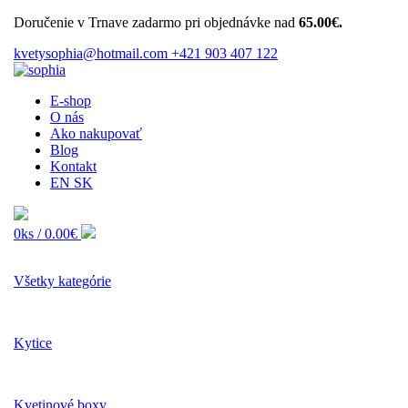
Doručenie v Trnave zadarmo pri objednávke nad
65.00€.
kvetysophia@hotmail.com
+421 903 407 122
E-shop
O nás
Ako nakupovať
Blog
Kontakt
EN
SK
0ks /
0.00€
Všetky kategórie
Kytice
Kvetinové boxy