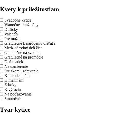
Kvety k príležitostiam
Svadobné kytice
Vianočné aranžmány
Dušičky
Valentín
Pre muža
Gratulačné k narodeniu dieťaťa
Medzinárodný deň žien
Gratulačné na svadbu
Gratulačné na promócie
Deň matiek
Na uzmierenie
Pre skoré uzdravenie
K narodeninám
K meninám
Z lásky
K výročiu
Na poďakovanie
Smútočné
Tvar kytice