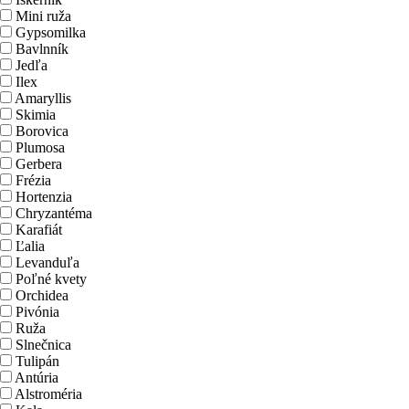
Mini ruža
Gypsomilka
Bavlnník
Jedľa
Ilex
Amaryllis
Skimia
Borovica
Plumosa
Gerbera
Frézia
Hortenzia
Chryzantéma
Karafiát
Ľalia
Levanduľa
Poľné kvety
Orchidea
Pivónia
Ruža
Slnečnica
Tulipán
Antúria
Alstroméria