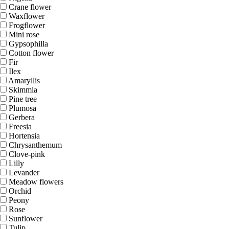
Crane flower
Waxflower
Frogflower
Mini rose
Gypsophilla
Cotton flower
Fir
Ilex
Amaryllis
Skimmia
Pine tree
Plumosa
Gerbera
Freesia
Hortensia
Chrysanthemum
Clove-pink
Lilly
Levander
Meadow flowers
Orchid
Peony
Rose
Sunflower
Tulip