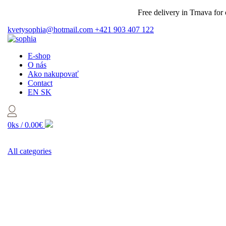
Free delivery in Trnava for or
kvetysophia@hotmail.com
+421 903 407 122
E-shop
O nás
Ako nakupovať
Contact
EN
SK
0ks /
0.00€
All categories