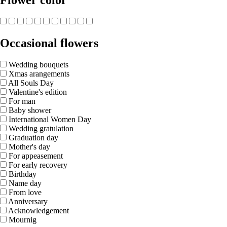
Flower color
Occasional flowers
Wedding bouquets
Xmas arangements
All Souls Day
Valentine's edition
For man
Baby shower
International Women Day
Wedding gratulation
Graduation day
Mother's day
For appeasement
For early recovery
Birthday
Name day
From love
Anniversary
Acknowledgement
Mournig