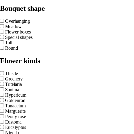
Bouquet shape
Overhanging
Meadow
Flower boxes
Special shapes
Tall
Round
Flower kinds
Thistle
Greenery
Tritelaria
Santina
Hypericum
Goldenrod
Tanacetum
Marguerite
Peony rose
Eustoma
Eucalyptus
Nigella