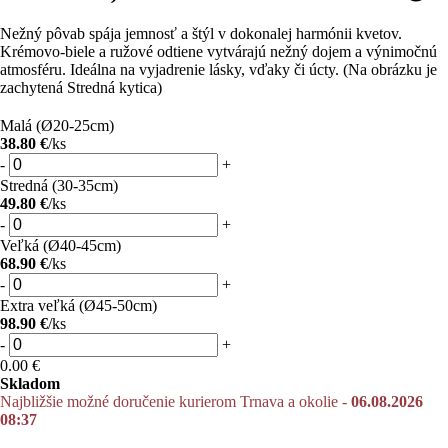
Nežný pôvab spája jemnosť a štýl v dokonalej harmónii kvetov.
Krémovo-biele a ružové odtiene vytvárajú nežný dojem a výnimočnú
atmosféru. Ideálna na vyjadrenie lásky, vďaky či úcty. (Na obrázku je
zachytená Stredná kytica)
Malá (Ø20-25cm)
38.80 €
/ks
-
+
Stredná (30-35cm)
49.80 €
/ks
-
+
Veľká (Ø40-45cm)
68.90 €
/ks
-
+
Extra veľká (Ø45-50cm)
98.90 €
/ks
-
+
0.00
€
Skladom
Najbližšie možné doručenie kurierom Trnava a okolie -
06.08.2026
08:37