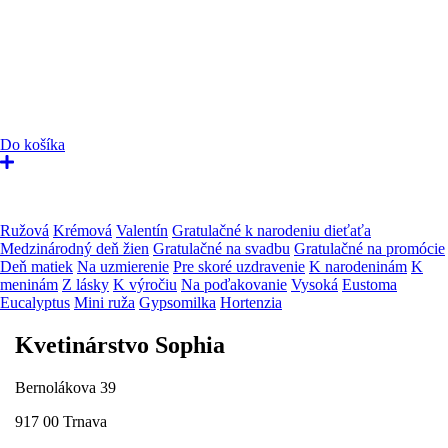
Do košíka
Ružová
Krémová
Valentín
Gratulačné k narodeniu dieťaťa
Medzinárodný deň žien
Gratulačné na svadbu
Gratulačné na promócie
Deň matiek
Na uzmierenie
Pre skoré uzdravenie
K narodeninám
K
meninám
Z lásky
K výročiu
Na poďakovanie
Vysoká
Eustoma
Eucalyptus
Mini ruža
Gypsomilka
Hortenzia
Kvetinárstvo Sophia
Bernolákova 39
917 00 Trnava