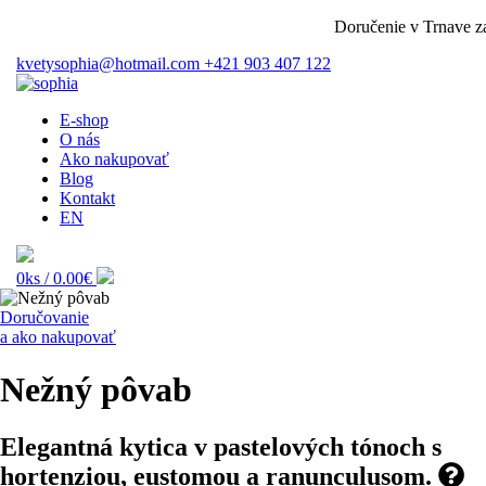
Doručenie v Trnave zada
kvetysophia@hotmail.com
+421 903 407 122
E-shop
O nás
Ako nakupovať
Blog
Kontakt
EN
0ks /
0.00€
Doručovanie
a ako nakupovať
Nežný pôvab
Elegantná kytica v pastelových tónoch s
hortenziou, eustomou a ranunculusom.