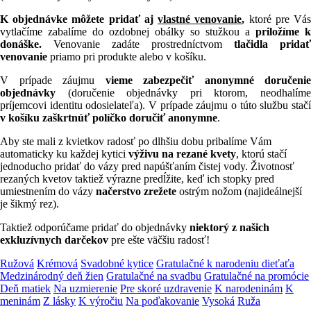
K objednávke môžete pridať aj
vlastné venovanie
,
ktoré pre Vá
vytlačíme zabalíme do ozdobnej obálky so stužkou a
priložíme k
donáške.
Venovanie zadáte prostredníctvom
tlačidla pridať
venovanie
priamo pri produkte alebo v košíku.
V prípade záujmu
v
ieme zabezpečiť anonymné doručenie
objednávky
(doručenie objednávky pri ktorom, neodhalím
príjemcovi identitu odosielateľa). V prípade záujmu o túto službu stačí
v košíku zaškrtnúť políčko doručiť anonymne
.
Aby ste mali z kvietkov radosť po dlhšiu dobu pribalíme Vám
automaticky ku každej kytici
výživu na rezané kvety
, ktorú stačí
jednoducho pridať do vázy pred napúšťaním čistej vody. Životnosť
rezaných kvetov taktiež výrazne predĺžite, keď ich stopky pred
umiestnením do vázy
načerstvo zrežete
ostrým nožom (najideálnejší
je šikmý rez).
Taktiež odporúčame pridať do objednávky
niektorý z našich
exkluzívnych darčekov
pre ešte väčšiu radosť!
Ružová
Krémová
Svadobné kytice
Gratulačné k narodeniu dieťaťa
Medzinárodný deň žien
Gratulačné na svadbu
Gratulačné na promócie
Deň matiek
Na uzmierenie
Pre skoré uzdravenie
K narodeninám
K
meninám
Z lásky
K výročiu
Na poďakovanie
Vysoká
Ruža