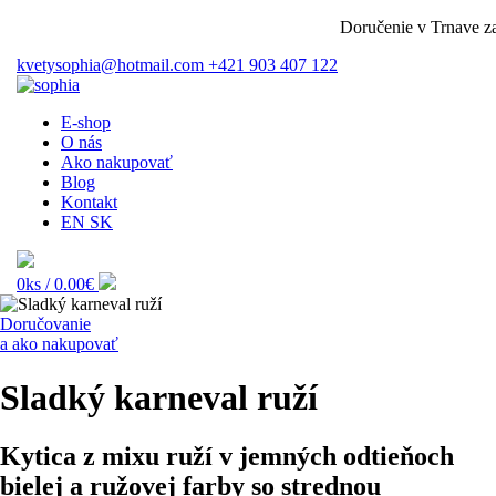
Doručenie v Trnave zada
kvetysophia@hotmail.com
+421 903 407 122
E-shop
O nás
Ako nakupovať
Blog
Kontakt
EN
SK
0ks /
0.00€
Doručovanie
a ako nakupovať
Sladký karneval ruží
Kytica z mixu ruží v jemných odtieňoch
bielej a ružovej farby so strednou