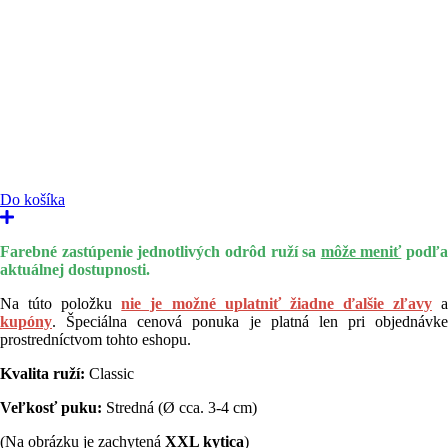
Do košíka
Farebné zastúpenie jednotlivých odrôd ruží sa
môže meniť
podľa
aktuálnej dostupnosti.
Na túto položku
nie je možné uplatniť žiadne ďalšie zľavy
kupóny
. Špeciálna cenová ponuka je platná len pri objednávke
prostredníctvom tohto eshopu.
Kvalita ruží:
Classic
Veľkosť puku:
Stredná (Ø cca. 3-4 cm)
(Na obrázku je zachytená
XXL kytica
)