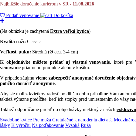
Najbližšie doručenie kuriérom v SR -
11.08.2026
Pridať venovanie
Do košíka
(Na obrázku je zachytená
Extra veľká
kytica
)
Kvalita ruží:
Classic
Veľkosť puku:
Stredná (Ø cca. 3-4 cm)
K objednávke môžete pridať aj
vlastné venovanie
,
ktoré pre 
venovanie
priamo pri produkte alebo v košíku.
V prípade záujmu
v
ieme zabezpečiť anonymné doručenie objedná
políčko doručiť anonymne
.
Aby ste mali z kvietkov radosť po dlhšiu dobu pribalíme Vám automat
taktiež výrazne predĺžite, keď ich stopky pred umiestnením do vázy
na
Taktiež odporúčame pridať do objednávky niektorý z našich
exkluzív
Svadobné kytice
Pre muža
Gratulačné k narodeniu dieťaťa
Medzinárod
lásky
K výročiu
Na poďakovanie
Vysoká
Ruža