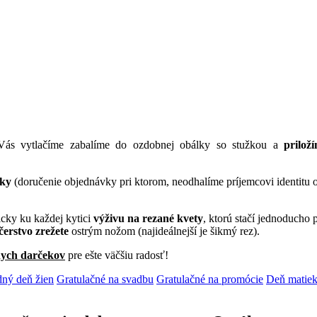
Vás vytlačíme zabalíme do ozdobnej obálky so stužkou a
prilo
vky
(doručenie objednávky pri ktorom, neodhalíme príjemcovi identitu o
icky ku každej kytici
výživu na rezané kvety
, ktorú stačí jednoducho
čerstvo zrežete
ostrým nožom (najideálnejší je šikmý rez).
nych darčekov
pre ešte väčšiu radosť!
ný deň žien
Gratulačné na svadbu
Gratulačné na promócie
Deň matie