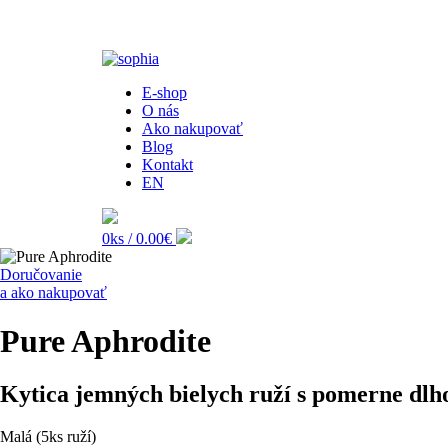
E-shop
O nás
Ako nakupovať
Blog
Kontakt
EN
0ks /
0.00€
Doručovanie
a ako nakupovať
Pure Aphrodite
Kytica jemných bielych ruží s pomerne dlh
Malá (5ks ruží)