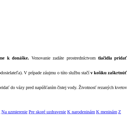
žíme k donáške.
Venovanie zadáte prostredníctvom
tlačidla prida
dosielateľa). V prípade záujmu o túto službu stačí
v košíku zaškrtnú
 pridať do vázy pred napúšťaním čistej vody. Životnosť rezaných kvetov
k
Na uzmierenie
Pre skoré uzdravenie
K narodeninám
K meninám
Z