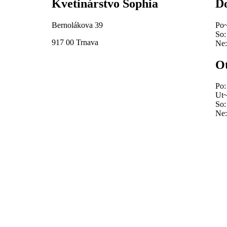
Kvetinárstvo Sophia
Do
Bernolákova 39
Po~
So:
917 00 Trnava
Ne:
Ot
Po:
Ut~
So:
Ne: