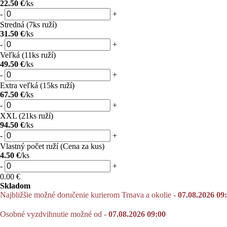
22.50 €
/ks
-
+
Stredná (7ks ruží)
31.50 €
/ks
-
+
Veľká (11ks ruží)
49.50 €
/ks
-
+
Extra veľká (15ks ruží)
67.50 €
/ks
-
+
XXL (21ks ruží)
94.50 €
/ks
-
+
Vlastný počet ruží (Cena za kus)
4.50 €
/ks
-
+
0.00
€
Skladom
Najbližšie možné doručenie kurierom Trnava a okolie -
07.08.2026 09
Osobné vyzdvihnutie možné od -
07.08.2026 09:00